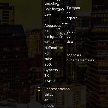
Lincoln-
>
la
Tiempos
Goldfinch
GAO
de
Law
espera
>
–
Enlaces
Abogados
>
de
de
Boletín
utilidad
de
Inmigración
visa
14150
Huffmeister
>
Rd
Agencias
suite
gubernamentales
200,
Cypress,
TX
77429
Representación
virtual
en
todos