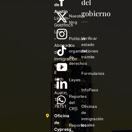
del
de
>
gobierno
Austin
Nuestro
Lincoln-
blog
Goldfinch
Law
>
>
–
Verificar
Políticas
estado
y
Abogados
del
organizaciones
de
trámite
de
Inmigración
derechos
1005
>
E
Formularios
>
40th
Leyes
>
St
InfoPass
>
Austin,
Reportes
TX
>
del
78751
Oficinas
CRS
de
Oficina
inmigración
>
de
locales
Reportes
Cypress
de