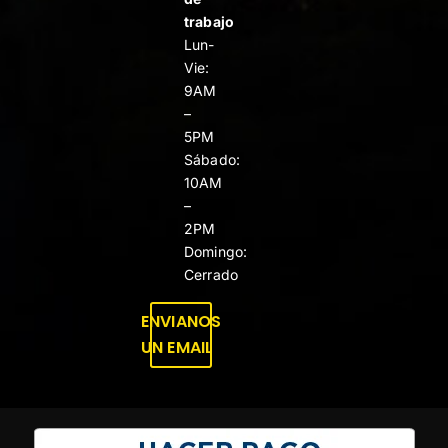
trabajo
Lun-
Vie:
9AM
–
5PM
Sábado:
10AM
–
2PM
Domingo:
Cerrado
ENVIANOS
UN EMAIL