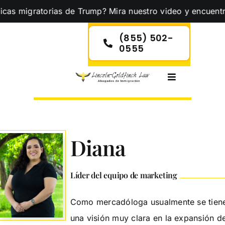
Skip
 migratorias de Trump? Mira nuestro video y encuentra la 
to
content
(855) 502-
0555
Toggle
Navigation
Diana
Líder del equipo de marketing
Como mercadóloga usualmente se tien
una visión muy clara en la expansión d