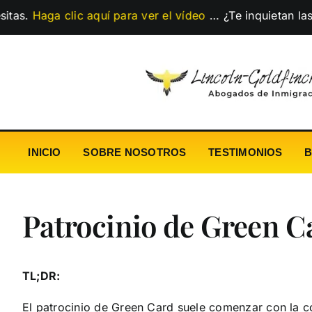
Skip
a clic aquí para ver el vídeo
…
¿Te inquietan las polític
to
content
INICIO
SOBRE NOSOTROS
TESTIMONIOS
Patrocinio de Green Ca
TL;DR:
El patrocinio de Green Card suele comenzar con la co