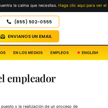
a calma que necesitas.
Haga clic aquí para ver el vídeo
…
(855) 502-0555
ENVIANOS UN EMAIL
EOS
EN LOS MEDIOS
EMPLEOS
ENGLISH
 el empleador
l puesto y la realización de un proceso de