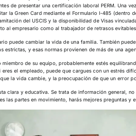
es de presentar una certificación laboral PERM. Una vez 
itar la Green Card mediante el Formulario I-485 (dentro d
amitación del USCIS y la disponibilidad de Visas vinculada
 al empresario como al trabajador de retrasos evitables
rio puede cambiar la vida de una familia. También puede 
as estrictas, y esas normas provienen de más de una agen
oso miembro de su equipo, probablemente estés equilibran
 eres el empleado, puede que cargues con un estrés difíc
que la vida cambie, y la preocupación de que un error pon
ta clara y educativa. Se trata de información general, no
des las partes en movimiento, harás mejores preguntas y 