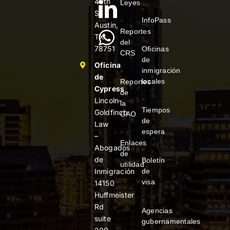
40th
Leyes
>
St
InfoPass
>
Austin,
Reportes
TX
>
del
78751
Oficinas
CRS
de
Oficina
inmigración
>
de
locales
Reportes
Cypress
de
Lincoln-
>
la
Tiempos
Goldfinch
GAO
de
Law
espera
>
–
Enlaces
Abogados
>
de
de
Boletín
utilidad
de
Inmigración
visa
14150
Huffmeister
>
Rd
Agencias
suite
gubernamentales