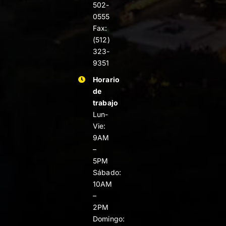
502-
0555
Fax:
(512)
323-
9351
Horario
de
trabajo
Lun-
Vie:
9AM
–
5PM
Sábado:
10AM
–
2PM
Domingo: