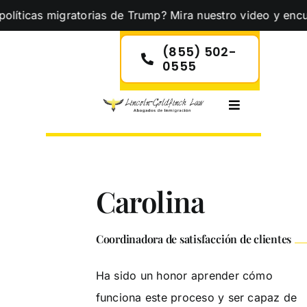
Skip
ticas migratorias de Trump? Mira nuestro video y encuentr
to
content
(855) 502-
0555
Toggle
Navigation
Carolina
Coordinadora de satisfacción de clientes
Ha sido un honor aprender cómo
funciona este proceso y ser capaz de