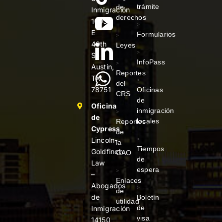
trámite
de
Inmigración
derechos
1005
>
E
Formularios
>
40th
Leyes
>
St
InfoPass
>
Austin,
Reportes
TX
>
del
78751
Oficinas
CRS
de
Oficina
inmigración
>
de
locales
Reportes
Cypress
de
Lincoln-
>
la
Tiempos
Goldfinch
GAO
de
Law
espera
>
–
Enlaces
Abogados
>
de
de
Boletín
utilidad
de
Inmigración
visa
14150