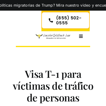
Skip
icas migratorias de Trump? Mira nuestro video y encuentra
to
content
(855) 502-
0555
Toggle
Navigation
Visa T-1 para
víctimas d
e tráfico
de personas