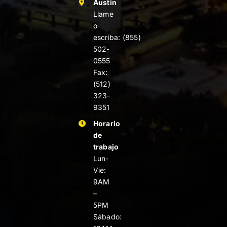
Austin
Llame
o
escriba:
(855)
502-
0555
Fax:
(512)
323-
9351
Horario
de
trabajo
Lun-
Vie:
9AM
–
5PM
Sábado: