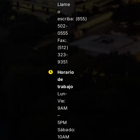
Llame
o
escriba:
(855)
502-
0555
Fax:
(512)
323-
9351
Horario
de
trabajo
Lun-
Vie:
9AM
–
5PM
Sábado:
10AM