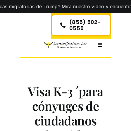
Skip
igratorias de Trump? Mira nuestro video y encuentra la ca
to
content
(855) 502-
0555
Toggle
Navigation
Visa K-3 ´para
cónyuges de
ciudadanos