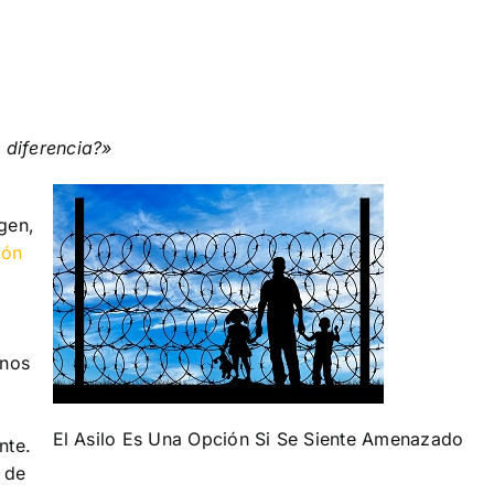
 diferencia?»
gen,
ión
anos
El Asilo Es Una Opción Si Se Siente Amenazado
nte.
 de