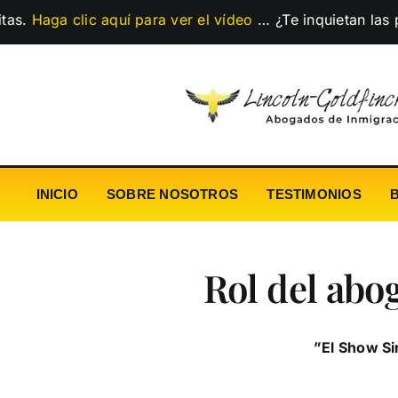
Skip
clic aquí para ver el vídeo
…
¿Te inquietan las políticas
to
content
INICIO
SOBRE NOSOTROS
TESTIMONIOS
Rol del abo
”El Show Si