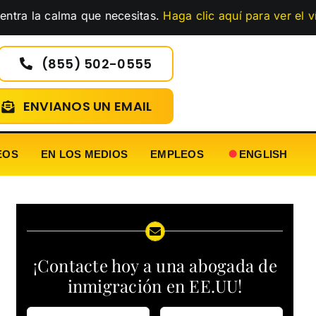
calma que necesitas.
Haga clic aquí para ver el vídeo
…
(855) 502-0555
ENVIANOS UN EMAIL
EOS
EN LOS MEDIOS
EMPLEOS
ENGLISH
¡Contacte hoy a una abogada de
inmigración en EE.UU!