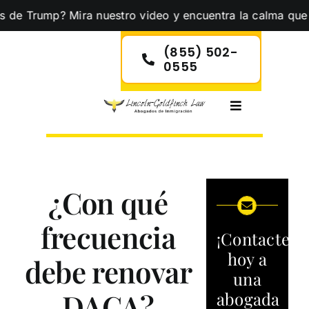
Skip
ump? Mira nuestro video y encuentra la calma que necesita
to
content
(855) 502-
0555
Toggle
Navigation
¿Con qué
frecuencia
¡Contacte
hoy a
debe renovar
una
DACA?
abogada