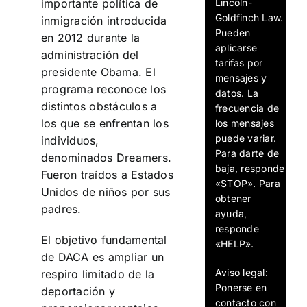
Lincoln-
importante política de
Goldfinch Law.
inmigración introducida
Pueden
en 2012 durante la
aplicarse
administración del
tarifas por
presidente Obama. El
mensajes y
programa reconoce los
datos. La
distintos obstáculos a
frecuencia de
los que se enfrentan los
los mensajes
puede variar.
individuos,
Para darte de
denominados Dreamers.
baja, responde
Fueron traídos a Estados
«STOP». Para
Unidos de niños por sus
obtener
padres.
ayuda,
responde
El objetivo fundamental
«HELP».
de DACA es ampliar un
Aviso legal:
respiro limitado de la
Ponerse en
deportación y
contacto con