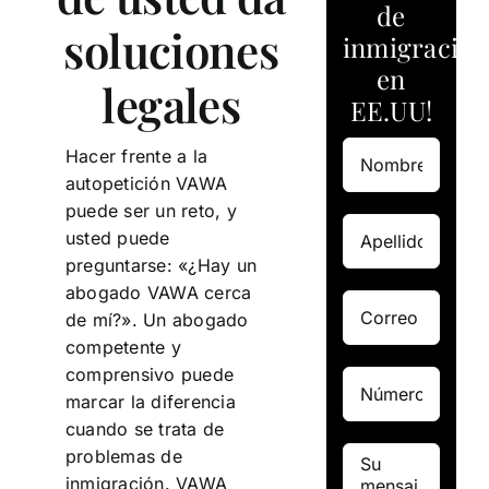
de
soluciones
inmigración
en
legales
EE.UU!
Hacer frente a la
autopetición VAWA
puede ser un reto, y
usted puede
preguntarse: «¿Hay un
abogado VAWA cerca
de mí?». Un abogado
competente y
comprensivo puede
marcar la diferencia
cuando se trata de
problemas de
inmigración. VAWA