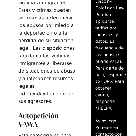
Lincoln-
víctimas inmigrantes.
Goldfinch Law.
Estas víctimas pueden
Pueden
ser reacias a denunciar
aplicarse
los abusos por miedo a
tarifas por
la deportación o a la
mensajes y
pérdida de su situación
datos. La
legal. Las disposiciones
frecuencia de
los mensajes
facultan a las víctimas
puede variar.
inmigrantes a liberarse
Para darte de
de situaciones de abuso
baja, responde
y a interponer recursos
«STOP». Para
legales
obtener
independientemente de
ayuda,
sus agresores.
responde
«HELP».
Autopetición
Aviso legal:
VAWA
Ponerse en
contacto con
Esta categoría es para