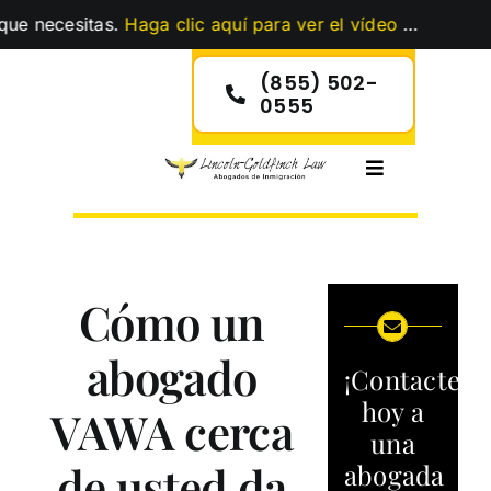
Skip
sitas.
Haga clic aquí para ver el vídeo
…
to
content
(855) 502-
0555
Toggle
Navigation
Cómo un
abogado
¡Contacte
hoy a
VAWA cerca
una
de usted da
abogada