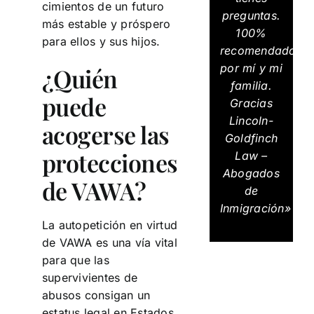
cimientos de un futuro
preguntas.
más estable y próspero
100%
para ellos y sus hijos.
recomendados
por mí y mi
¿Quién
familia.
puede
Gracias
Lincoln-
acogerse las
Goldfinch
protecciones
Law –
Abogados
de VAWA?
de
Inmigración»
La autopetición en virtud
de VAWA es una vía vital
para que las
supervivientes de
abusos consigan un
estatus legal en Estados