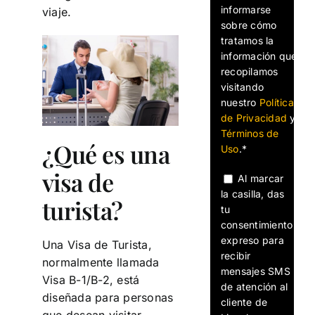
informarse
viaje.
sobre cómo
tratamos la
información que
recopilamos
visitando
nuestro
Política
de Privacidad
y
Términos de
¿Qué es una
Uso
.*
visa de
Al marcar
la casilla, das
turista?
tu
consentimiento
expreso para
Una Visa de Turista,
recibir
normalmente llamada
mensajes SMS
Visa B-1/B-2, está
de atención al
diseñada para personas
cliente de