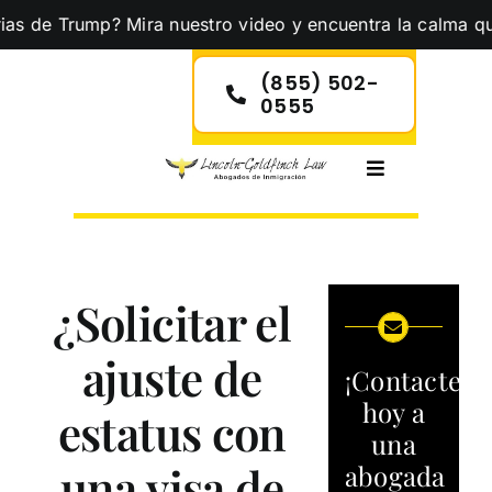
Skip
Trump? Mira nuestro video y encuentra la calma que necesi
to
content
(855) 502-
0555
Toggle
Navigation
¿Solicitar el
ajuste de
¡Contacte
hoy a
estatus con
una
una visa de
abogada