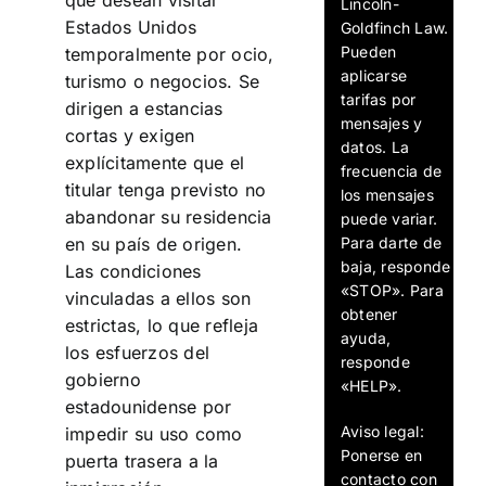
que desean visitar
Lincoln-
Estados Unidos
Goldfinch Law.
Pueden
temporalmente por ocio,
aplicarse
turismo o negocios. Se
tarifas por
dirigen a estancias
mensajes y
cortas y exigen
datos. La
explícitamente que el
frecuencia de
titular tenga previsto no
los mensajes
abandonar su residencia
puede variar.
Para darte de
en su país de origen.
baja, responde
Las condiciones
«STOP». Para
vinculadas a ellos son
obtener
estrictas, lo que refleja
ayuda,
los esfuerzos del
responde
gobierno
«HELP».
estadounidense por
Aviso legal:
impedir su uso como
Ponerse en
puerta trasera a la
contacto con