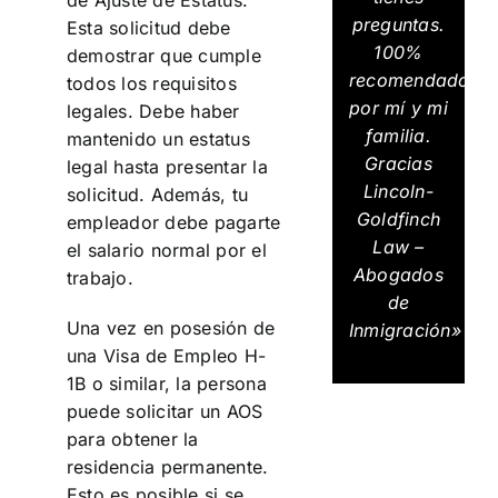
de Ajuste de Estatus.
preguntas.
Esta solicitud debe
100%
demostrar que cumple
recomendados
todos los requisitos
por mí y mi
legales. Debe haber
familia.
mantenido un estatus
Gracias
legal hasta presentar la
Lincoln-
solicitud. Además, tu
Goldfinch
empleador debe pagarte
Law –
el salario normal por el
Abogados
trabajo.
de
Una vez en posesión de
Inmigración»
una Visa de Empleo H-
1B o similar, la persona
puede solicitar un AOS
para obtener la
residencia permanente.
Esto es posible si se