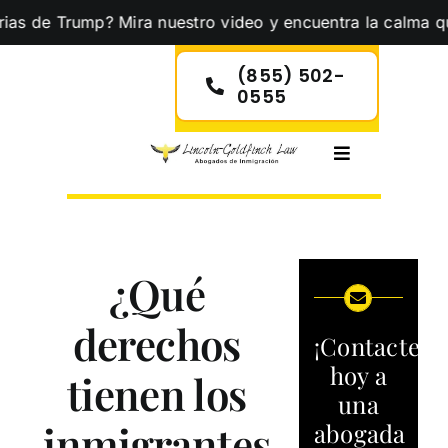
Skip
Trump? Mira nuestro video y encuentra la calma que necesi
to
content
(855) 502-
0555
Toggle
Navigation
¿Qué
derechos
¡Contacte
hoy a
tienen los
una
inmigrantes
abogada