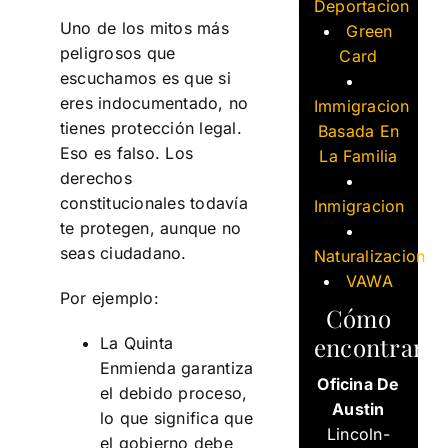
Deportacion
Uno de los mitos más
Green
peligrosos que
Card
escuchamos es que si
eres indocumentado, no
Immigracion
tienes protección legal.
Basada En
Eso es falso. Los
La Familia
derechos
constitucionales todavía
Inmigracion
te protegen, aunque no
seas ciudadano.
Naturalizacion
VAWA
Por ejemplo:
Cómo
encontrarn
La Quinta
Enmienda garantiza
Oficina De
el debido proceso,
Austin
lo que significa que
Lincoln-
el gobierno debe