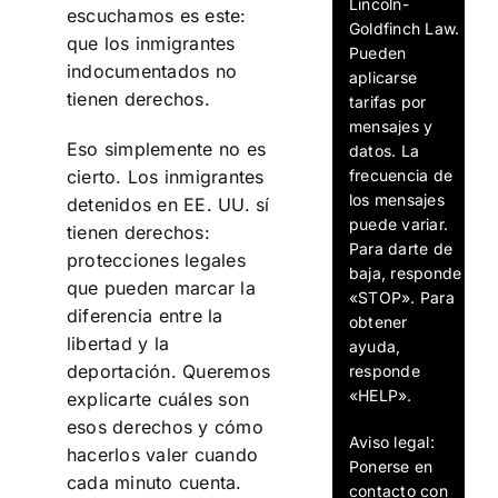
Lincoln-
escuchamos es este:
Goldfinch Law.
que los inmigrantes
Pueden
indocumentados no
aplicarse
tienen derechos.
tarifas por
mensajes y
Eso simplemente no es
datos. La
frecuencia de
cierto. Los inmigrantes
los mensajes
detenidos en EE. UU. sí
puede variar.
tienen derechos:
Para darte de
protecciones legales
baja, responde
que pueden marcar la
«STOP». Para
diferencia entre la
obtener
libertad y la
ayuda,
deportación. Queremos
responde
«HELP».
explicarte cuáles son
esos derechos y cómo
Aviso legal:
hacerlos valer cuando
Ponerse en
cada minuto cuenta.
contacto con