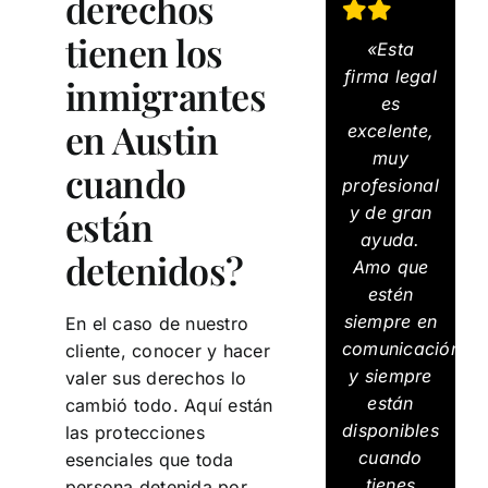
derechos
tienen los
«Esta
firma legal
inmigrantes
es
en Austin
excelente,
muy
cuando
profesional
y de gran
están
ayuda.
detenidos?
Amo que
estén
siempre en
En el caso de nuestro
comunicación
cliente, conocer y hacer
y siempre
valer sus derechos lo
están
cambió todo. Aquí están
disponibles
las protecciones
cuando
esenciales que toda
tienes
persona detenida por