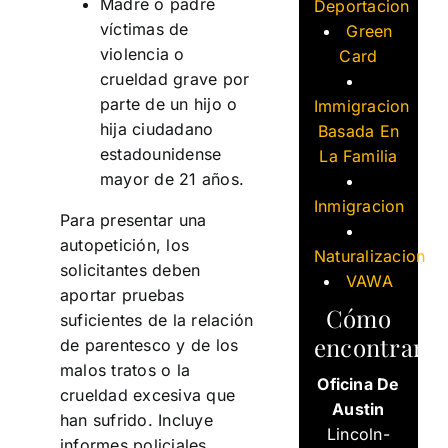
Madre o padre
Deportacion
víctimas de
Green
violencia o
Card
crueldad grave por
parte de un hijo o
Immigracion
hija ciudadano
Basada En
estadounidense
La Familia
mayor de 21 años.
Inmigracion
Para presentar una
autopetición, los
Naturalizacion
solicitantes deben
VAWA
aportar pruebas
Cómo
suficientes de la relación
encontrarn
de parentesco y de los
malos tratos o la
Oficina De
crueldad excesiva que
Austin
han sufrido. Incluye
Lincoln-
informes policiales,