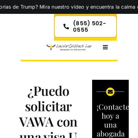
Skip
e Trump? Mira nuestro video y encuentra la calma que nece
to
content
(855) 502-
0555
Toggle
Navigation
¿Puedo
solicitar
¡Contacte
hoy a
VAWA con
una
una visa U
abogada