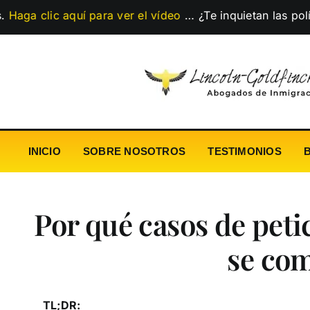
Skip
c aquí para ver el vídeo
…
¿Te inquietan las políticas mi
to
content
INICIO
SOBRE NOSOTROS
TESTIMONIOS
Por qué casos de peti
se co
TL;DR: