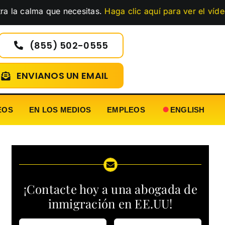
ma que necesitas.
Haga clic aquí para ver el vídeo
…
(855) 502-0555
ENVIANOS UN EMAIL
EOS
EN LOS MEDIOS
EMPLEOS
ENGLISH
¡Contacte hoy a una abogada de
inmigración en EE.UU!