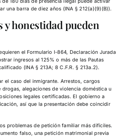
de 180 días de presencia ilegal puede activar
ar una barra de diez años (INA § 212(a)(9)(B)).
es y honestidad pueden
equieren el Formulario I-864, Declaración Jurada
strar ingresos al 125% o más de las Pautas
alificado (INA § 213A; 8 C.F.R. § 213a.2).
r el caso del inmigrante. Arrestos, cargos
e drogas, alegaciones de violencia doméstica u
siciones legales certificadas. El gobierno a
icación, así que la presentación debe coincidir
s problemas de petición familiar más difíciles.
cumento falso, una petición matrimonial previa