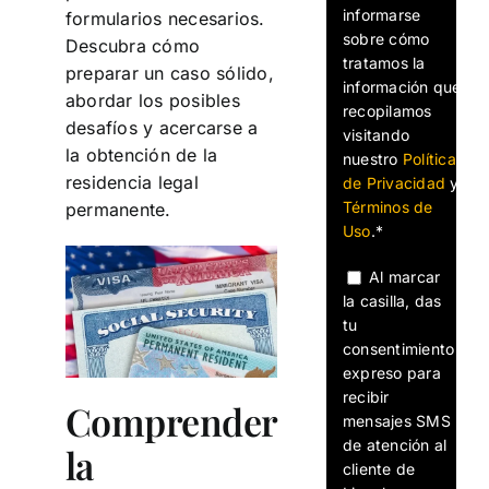
informarse
formularios necesarios.
sobre cómo
Descubra cómo
tratamos la
preparar un caso sólido,
información que
abordar los posibles
recopilamos
desafíos y acercarse a
visitando
la obtención de la
nuestro
Política
residencia legal
de Privacidad
y
Términos de
permanente.
Uso
.*
Al marcar
la casilla, das
tu
consentimiento
expreso para
recibir
Comprender
mensajes SMS
de atención al
la
cliente de