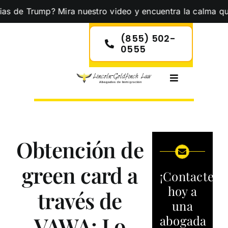
Skip
Trump? Mira nuestro video y encuentra la calma que necesi
to
content
(855) 502-
0555
Toggle
Navigation
Obtención de
green card a
¡Contacte
hoy a
través de
una
VAWA: Lo
abogada