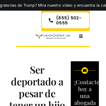
Skip
as de Trump? Mira nuestro video y encuentra la calma que 
to
content
(855) 502-
0555
Toggle
Navigation
Ser
deportado a
¡Contacte
hoy a
pesar de
una
tener un hijo
abogada