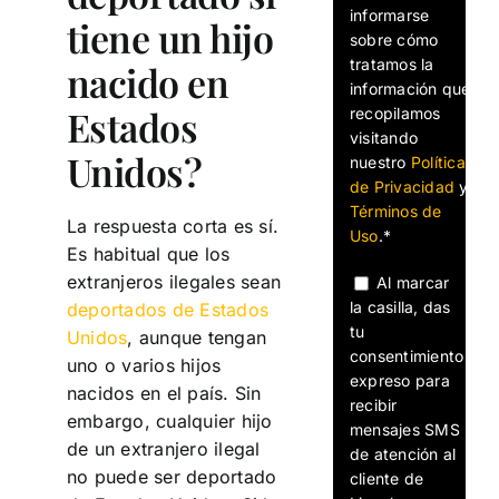
informarse
tiene un hijo
sobre cómo
tratamos la
nacido en
información que
Estados
recopilamos
visitando
Unidos?
nuestro
Política
de Privacidad
y
Términos de
La respuesta corta es sí.
Uso
.*
Es habitual que los
extranjeros ilegales sean
Al marcar
la casilla, das
deportados de Estados
tu
Unidos
, aunque tengan
consentimiento
uno o varios hijos
expreso para
nacidos en el país. Sin
recibir
embargo, cualquier hijo
mensajes SMS
de un extranjero ilegal
de atención al
no puede ser deportado
cliente de