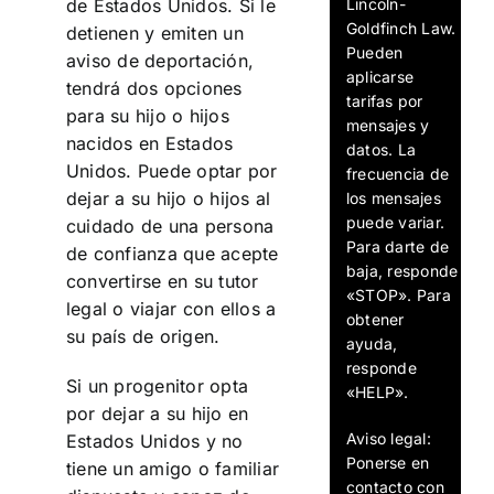
Lincoln-
de Estados Unidos. Si le
Goldfinch Law.
detienen y emiten un
Pueden
aviso de deportación,
aplicarse
tendrá dos opciones
tarifas por
para su hijo o hijos
mensajes y
nacidos en Estados
datos. La
Unidos. Puede optar por
frecuencia de
dejar a su hijo o hijos al
los mensajes
puede variar.
cuidado de una persona
Para darte de
de confianza que acepte
baja, responde
convertirse en su tutor
«STOP». Para
legal o viajar con ellos a
obtener
su país de origen.
ayuda,
responde
Si un progenitor opta
«HELP».
por dejar a su hijo en
Aviso legal:
Estados Unidos y no
Ponerse en
tiene un amigo o familiar
contacto con