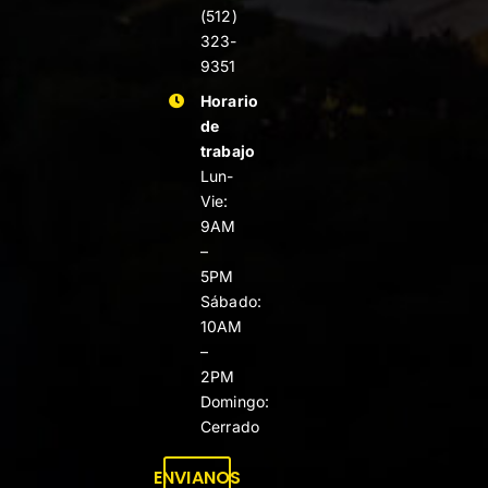
(512)
323-
9351
Horario
de
trabajo
Lun-
Vie:
9AM
–
5PM
Sábado:
10AM
–
2PM
Domingo:
Cerrado
ENVIANOS