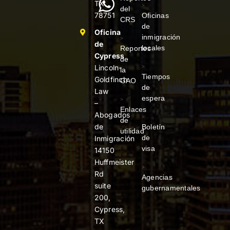
TX
>
del
78751
Oficinas
CRS
de
Oficina
inmigración
>
de
locales
Reportes
Cypress
de
Lincoln-
>
la
Tiempos
Goldfinch
GAO
de
Law
espera
>
–
Enlaces
Abogados
>
de
de
Boletín
utilidad
de
Inmigración
visa
14150
Huffmeister
>
Rd
Agencias
suite
gubernamentales
200,
Cypress,
TX