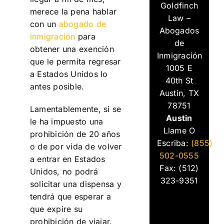
Goldfinch
merece la pena hablar
Law –
con un
abogado de
Abogados
inmigración
para
de
obtener una exención
Inmigración
que le permita regresar
1005 E
a Estados Unidos lo
40th St
antes posible.
Austin, TX
78751
Lamentablemente, si se
Austin
le ha impuesto una
Llame O
prohibición de 20 años
Escriba:
(855)
o de por vida de volver
502-0555
a entrar en Estados
Fax: (512)
Unidos, no podrá
323-9351
solicitar una dispensa y
tendrá que esperar a
que expire su
prohibición de viajar.