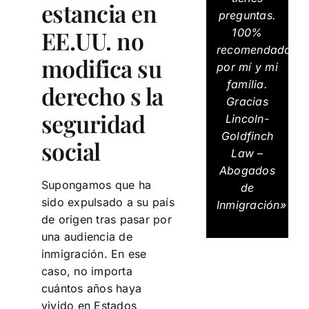
estancia en
preguntas.
EE.UU. no
100%
recomendados
modifica su
por mí y mi
familia.
derecho s la
Gracias
seguridad
Lincoln-
Goldfinch
social
Law –
Abogados
Supongamos que ha
de
sido expulsado a su país
Inmigración»
de origen tras pasar por
una audiencia de
inmigración. En ese
caso, no importa
cuántos años haya
vivido en Estados