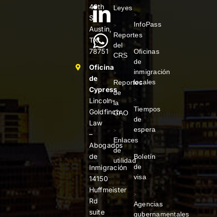
40th
Leyes
>
St
InfoPass
>
Austin,
Reportes
TX
>
del
78751
Oficinas
CRS
de
Oficina
inmigración
>
de
locales
Reportes
Cypress
de
Lincoln-
>
la
Tiempos
Goldfinch
GAO
de
Law
espera
>
–
Enlaces
Abogados
>
de
de
Boletín
utilidad
de
Inmigración
visa
14150
Huffmeister
>
Rd
Agencias
suite
gubernamentales