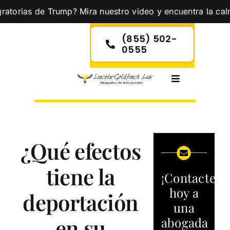
Skip
 de Trump? Mira nuestro video y encuentra la calma que ne
to
content
(855) 502-
0555
Toggle
Navigation
¿Qué efectos
tiene la
¡Contacte
hoy a
deportación
una
en su
abogada