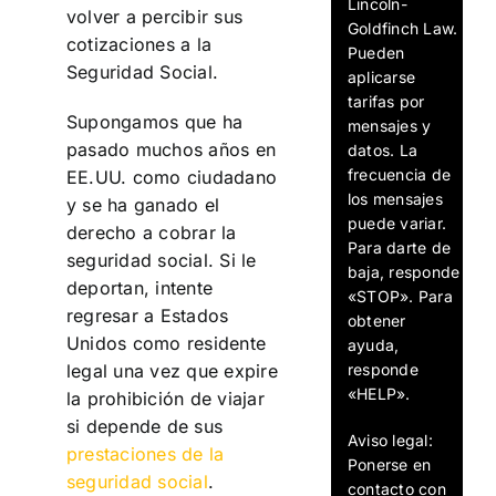
Lincoln-
volver a percibir sus
Goldfinch Law.
cotizaciones a la
Pueden
Seguridad Social.
aplicarse
tarifas por
Supongamos que ha
mensajes y
pasado muchos años en
datos. La
frecuencia de
EE.UU. como ciudadano
los mensajes
y se ha ganado el
puede variar.
derecho a cobrar la
Para darte de
seguridad social. Si le
baja, responde
deportan, intente
«STOP». Para
regresar a Estados
obtener
Unidos como residente
ayuda,
responde
legal una vez que expire
«HELP».
la prohibición de viajar
si depende de sus
Aviso legal:
prestaciones de la
Ponerse en
seguridad social
.
contacto con