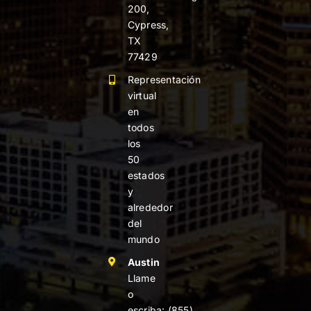
200,
Cypress,
TX
77429
Representación
virtual
en
todos
los
50
estados
y
alrededor
del
mundo
Austin
Llame
o
escriba:
(855)