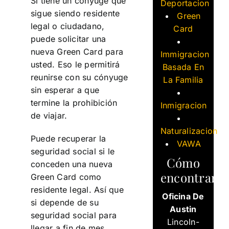
Si tiene un cónyuge que
Deportacion
sigue siendo residente
Green
legal o ciudadano,
Card
puede solicitar una
nueva Green Card para
Immigracion
usted. Eso le permitirá
Basada En
reunirse con su cónyuge
La Familia
sin esperar a que
termine la prohibición
Inmigracion
de viajar.
Naturalizacion
Puede recuperar la
VAWA
seguridad social si le
Cómo
conceden una nueva
encontrarn
Green Card como
residente legal. Así que
Oficina De
si depende de su
Austin
seguridad social para
Lincoln-
llegar a fin de mes,