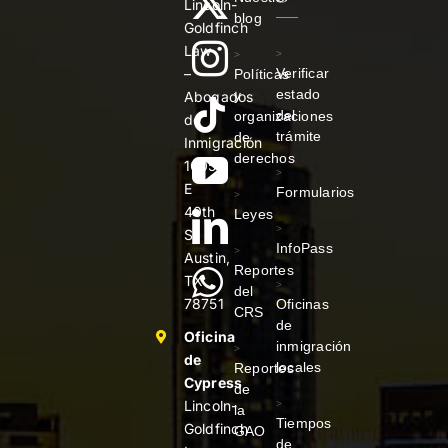
Lincoln-
blog
Goldfinch
Law
>
>
–
Verificar
Políticas
estado
y
Abogados
del
organizaciones
de
trámite
de
Inmigración
derechos
1005
>
E
Formularios
>
40th
Leyes
>
St
InfoPass
>
Austin,
Reportes
TX
>
del
78751
Oficinas
CRS
de
Oficina
inmigración
>
de
locales
Reportes
Cypress
de
Lincoln-
>
la
Tiempos
Goldfinch
GAO
de