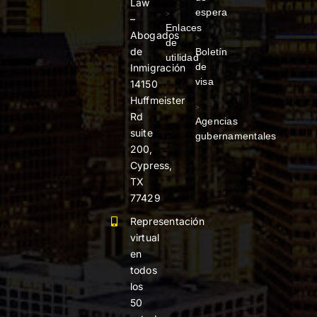
Law
espera
>
–
Enlaces
Abogados
>
de
de
Boletín
utilidad
de
Inmigración
visa
14150
Huffmeister
>
Rd
Agencias
suite
gubernamentales
200,
Cypress,
TX
77429
Representación
virtual
en
todos
los
50