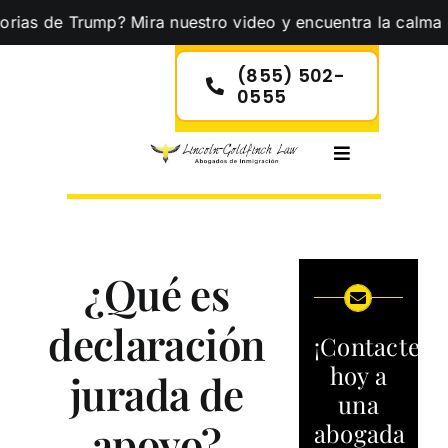
Skip
 Trump? Mira nuestro video y encuentra la calma que neces
to
content
(855) 502-
0555
Toggle
Navigation
¿Qué es
declaración
¡Contacte
hoy a
jurada de
una
apoyo?
abogada