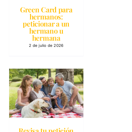
Green Card para
hermanos:
peticionar a un
hermano u
hermana
2 de julio de 2026
n
Revisa tu petición