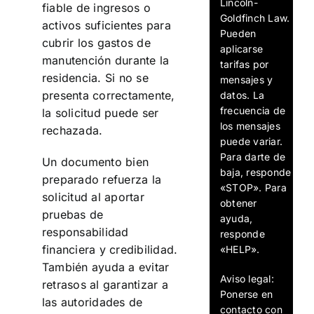
Lincoln-
fiable de ingresos o
Goldfinch Law.
activos suficientes para
Pueden
cubrir los gastos de
aplicarse
manutención durante la
tarifas por
residencia. Si no se
mensajes y
presenta correctamente,
datos. La
frecuencia de
la solicitud puede ser
los mensajes
rechazada.
puede variar.
Para darte de
Un documento bien
baja, responde
preparado refuerza la
«STOP». Para
solicitud al aportar
obtener
pruebas de
ayuda,
responsabilidad
responde
financiera y credibilidad.
«HELP».
También ayuda a evitar
Aviso legal:
retrasos al garantizar a
Ponerse en
las autoridades de
contacto con