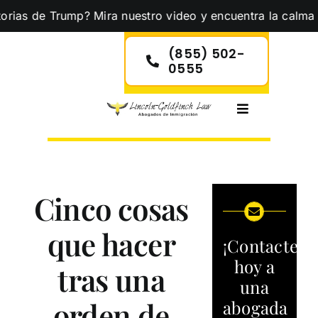
Skip
e Trump? Mira nuestro video y encuentra la calma que nece
to
content
(855) 502-
0555
Toggle
Navigation
Cinco cosas
que hacer
¡Contacte
hoy a
tras una
una
orden de
abogada