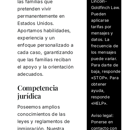
Lincoln-
las familias que
Goldfinch Law.
pretenden vivir
Pueden
permanentemente en
aplicarse
Estados Unidos.
tarifas por
Aportamos habilidades,
mensajes y
experiencia y un
datos. La
enfoque personalizado a
frecuencia de
cada caso, garantizando
los mensajes
puede variar.
que las familias reciban
Para darte de
el apoyo y la orientación
baja, responde
adecuados.
«STOP». Para
obtener
Competencia
ayuda,
jurídica
responde
«HELP».
Poseemos amplios
conocimientos de las
Aviso legal:
leyes y reglamentos de
Ponerse en
contacto con
inmigración. Nuestra