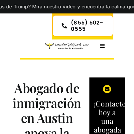
Skip
rump? Mira nuestro video y encuentra la calma que necesit
to
content
(855) 502-
0555
Toggle
Navigation
Abogado de
inmigración
¡Contacte
hoy a
en Austin
una
apoya la
abogada