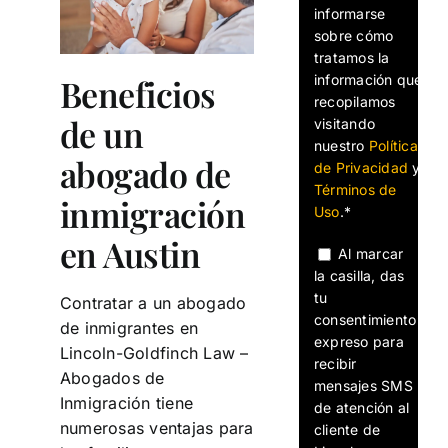
informarse
sobre cómo
tratamos la
información que
Beneficios
recopilamos
de un
visitando
nuestro
Política
abogado de
de Privacidad
y
Términos de
inmigración
Uso
.*
en Austin
Al marcar
la casilla, das
tu
Contratar a un abogado
consentimiento
de inmigrantes en
expreso para
Lincoln-Goldfinch Law –
recibir
Abogados de
mensajes SMS
Inmigración tiene
de atención al
numerosas ventajas para
cliente de