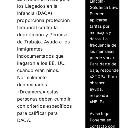
Lincoln-
los Llegados en la
Goldfinch Law.
Infancia (DACA)
Pueden
aplicarse
proporciona protección
tarifas por
temporal contra la
mensajes y
deportación y Permiso
datos. La
de Trabajo. Ayuda a los
frecuencia de
inmigrantes
los mensajes
indocumentados que
puede variar.
llegaron a los EE. UU.
Para darte de
cuando eran niños.
baja, responde
«STOP». Para
Normalmente
obtener
denominados
ayuda,
«Dreamers,» estas
responde
personas deben cumplir
«HELP».
con criterios específicos
para calificar para
Aviso legal:
Ponerse en
DACA.
contacto con