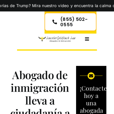
Skip
 Trump? Mira nuestro video y encuentra la calma que neces
to
content
(855) 502-
0555
Toggle
Navigation
Abogado de
inmigración
¡Contacte
hoy a
lleva a
una
ciudadanía a
abogada