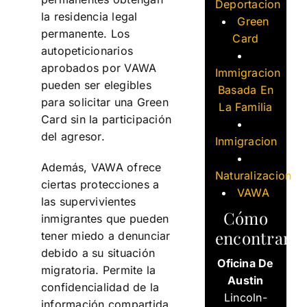
Deportacion
la residencia legal
Green
permanente. Los
Card
autopeticionarios
aprobados por VAWA
Immigracion
pueden ser elegibles
Basada En
para solicitar una Green
La Familia
Card sin la participación
del agresor.
Inmigracion
Además, VAWA ofrece
Naturalizacion
ciertas protecciones a
VAWA
las supervivientes
Cómo
inmigrantes que pueden
encontrarn
tener miedo a denunciar
debido a su situación
Oficina De
migratoria. Permite la
Austin
confidencialidad de la
Lincoln-
información compartida