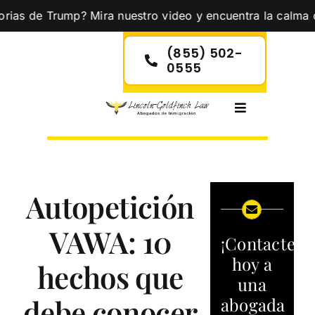
Skip
e Trump? Mira nuestro video y encuentra la calma que nece
to
content
(855) 502-
0555
Toggle
Navigation
Autopetición
VAWA: 10
¡Contacte
hoy a
hechos que
una
debe conocer
abogada