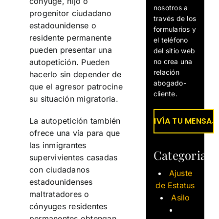
cónyuge, hijo o
nosotros a
progenitor ciudadano
través de los
estadounidense o
formularios y
residente permanente
el teléfono
pueden presentar una
del sitio web
no crea una
autopetición. Pueden
relación
hacerlo sin depender de
abogado-
que el agresor patrocine
cliente.
su situación migratoria.
La autopetición también
ofrece una vía para que
las inmigrantes
Categorias
supervivientes casadas
con ciudadanos
Ajuste
estadounidenses
de Estatus
maltratadores o
Asilo
cónyuges residentes
permanentes obtengan