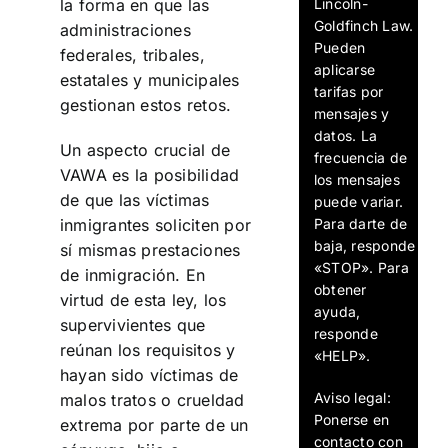
Lincoln-
la forma en que las
Goldfinch Law.
administraciones
Pueden
federales, tribales,
aplicarse
estatales y municipales
tarifas por
gestionan estos retos.
mensajes y
datos. La
Un aspecto crucial de
frecuencia de
VAWA es la posibilidad
los mensajes
de que las víctimas
puede variar.
Para darte de
inmigrantes soliciten por
baja, responde
sí mismas prestaciones
«STOP». Para
de inmigración. En
obtener
virtud de esta ley, los
ayuda,
supervivientes que
responde
reúnan los requisitos y
«HELP».
hayan sido víctimas de
Aviso legal:
malos tratos o crueldad
Ponerse en
extrema por parte de un
contacto con