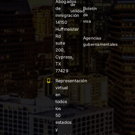
Abogados
>
de
de
Boletín
utilidad
de
Inmigración
visa
14150
Huffmeister
>
Rd
Agencias
suite
gubernamentales
200,
Cypress,
TX
77429
Representación
virtual
en
todos
los
50
estados
y