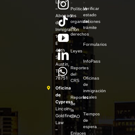
Law
>
>
–
Verificar
Políticas
estado
y
Abogados
del
organizaciones
de
trámite
de
Inmigración
derechos
1005
>
E
Formularios
>
40th
Leyes
>
St
InfoPass
>
Austin,
Reportes
TX
>
del
78751
Oficinas
CRS
de
Oficina
inmigración
>
de
locales
Reportes
Cypress
de
Lincoln-
>
la
Tiempos
Goldfinch
GAO
de
Law
espera
>
–
Enlaces