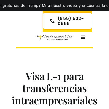
Skip
ias de Trump? Mira nuestro video y encuentra la calma que
to
content
(855) 502-
0555
Toggle
Navigation
Visa L-1 para
transferencias
intraempresariales