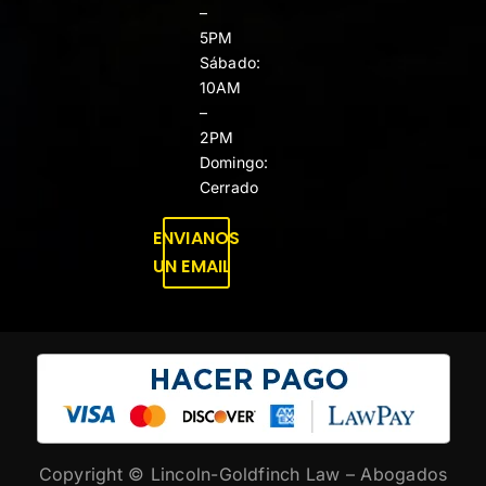
–
5PM
Sábado:
10AM
–
2PM
Domingo:
Cerrado
ENVIANOS
UN EMAIL
Copyright ©
Lincoln-Goldfinch Law – Abogados