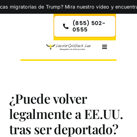
Skip
migratorias de Trump? Mira nuestro video y encuentra la c
to
content
(855) 502-
0555
Toggle
Navigation
¿Puede volver
legalmente a EE.UU.
tras ser deportado?