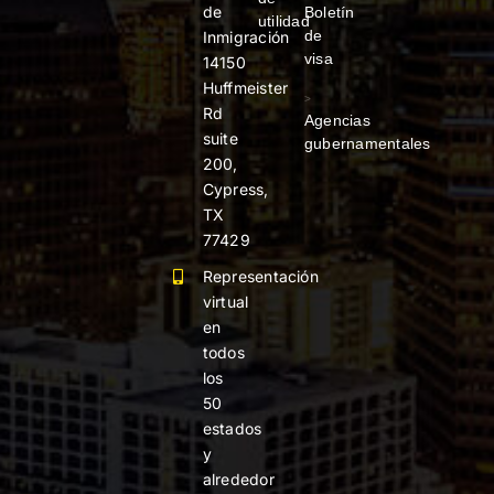
de
Boletín
utilidad
de
Inmigración
visa
14150
Huffmeister
>
Rd
Agencias
suite
gubernamentales
200,
Cypress,
TX
77429
Representación
virtual
en
todos
los
50
estados
y
alrededor