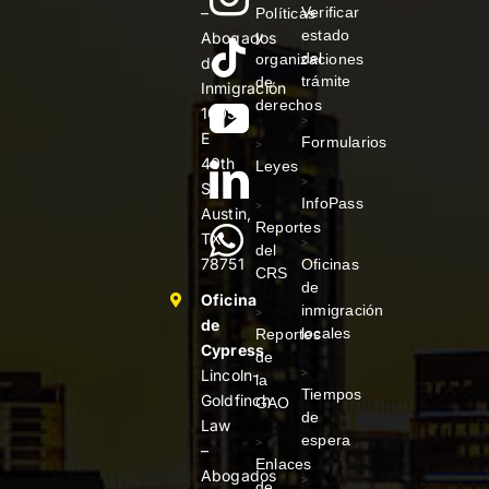
–
Verificar
Políticas
estado
y
Abogados
del
organizaciones
de
trámite
de
Inmigración
derechos
1005
>
E
Formularios
>
40th
Leyes
>
St
InfoPass
>
Austin,
Reportes
TX
>
del
78751
Oficinas
CRS
de
Oficina
inmigración
>
de
locales
Reportes
Cypress
de
Lincoln-
>
la
Tiempos
Goldfinch
GAO
de
Law
espera
>
–
Enlaces
Abogados
>
de