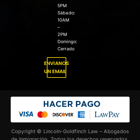
5PM
Sábado:
10AM
–
2PM
Domingo:
Cerrado
ENVIANOS
UN EMAIL
Copyright ©
Lincoln-Goldfinch Law – Abogados
de Inmigración. Todos los derechos reservados.